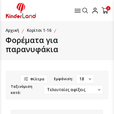
Μενού
Αναζήτηση
Λογαρια
0
Φορέματα για παρανυφάκια
Αρχική
Κορίτσι 1-16
Φορέματα για
παρανυφάκια
Φίλτρα
Εμφάνιση:
Ταξινόμιση
κατά: