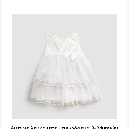
Αμπιγέ λευκό μπε μπε φόρεμα 3-24μηνών