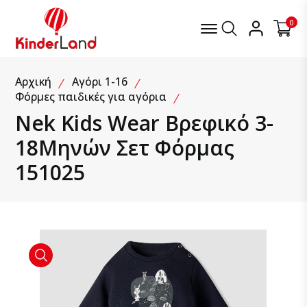
Μενού
Αναζήτηση
Λογαρια
0
Nek Kids Wear Βρεφικό 3-18Μηνών Σετ Φόρμας 151025
Αρχική
Αγόρι 1-16
Φόρμες παιδικές για αγόρια
Nek Kids Wear Βρεφικό 3-
18Μηνών Σετ Φόρμας
151025
product view