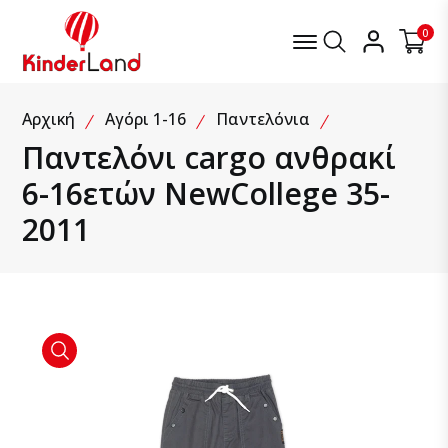
Μενού
Αναζήτηση
Λογαρια
0
Παντελόνι cargo ανθρακί 6-16ετών NewCollege 35-201
Αρχική
Αγόρι 1-16
Παντελόνια
Παντελόνι cargo ανθρακί
6-16ετών NewCollege 35-
2011
product view