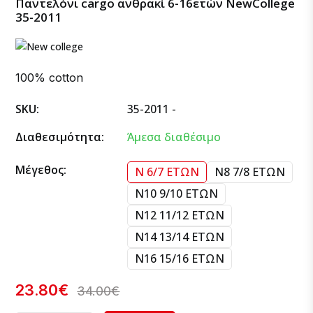
Παντελόνι cargo ανθρακί 6-16ετών NewCollege
35-2011
100% cotton
SKU:
35-2011 -
Διαθεσιμότητα:
Άμεσα διαθέσιμο
Μέγεθος:
Ν 6/7 ΕΤΩΝ
Ν8 7/8 ΕΤΩΝ
Ν10 9/10 ΕΤΩΝ
Ν12 11/12 ΕΤΩΝ
Ν14 13/14 ΕΤΩΝ
Ν16 15/16 ΕΤΩΝ
23.80€
34.00€